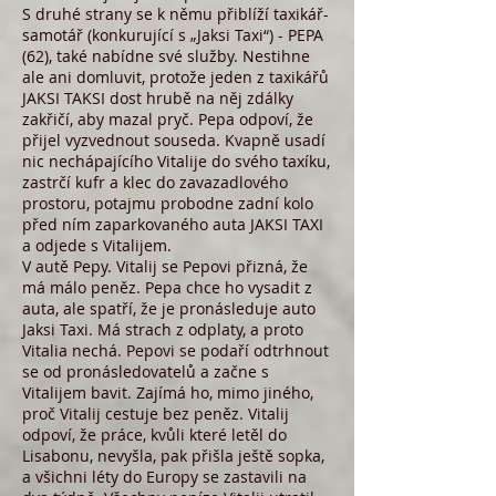
S druhé strany se k němu přiblíží taxikář-
samotář (konkurující s „Jaksi Taxi“) - PEPA
(62), také nabídne své služby. Nestihne
ale ani domluvit, protože jeden z taxikářů
JAKSI TAKSI dost hrubě na něj zdálky
zakřičí, aby mazal pryč. Pepa odpoví, že
přijel vyzvednout souseda. Kvapně usadí
nic nechápajícího Vitalije do svého taxíku,
zastrčí kufr a klec do zavazadlového
prostoru, potajmu probodne zadní kolo
před ním zaparkovaného auta JAKSI TAXI
a odjede s Vitalijem.
V autě Pepy. Vitalij se Pepovi přizná, že
má málo peněz. Pepa chce ho vysadit z
auta, ale spatří, že je pronásleduje auto
Jaksi Taxi. Má strach z odplaty, a proto
Vitalia nechá. Pepovi se podaří odtrhnout
se od pronásledovatelů a začne s
Vitalijem bavit. Zajímá ho, mimo jiného,
proč Vitalij cestuje bez peněz. Vitalij
odpoví, že práce, kvůli které letěl do
Lisabonu, nevyšla, pak přišla ještě sopka,
a všichni léty do Europy se zastavili na