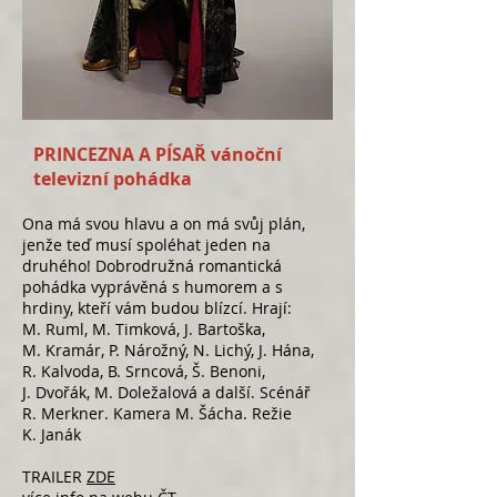
PRINCEZNA A PÍSAŘ vánoční
televizní pohádka
Ona má svou hlavu a on má svůj plán,
jenže teď musí spoléhat jeden na
druhého! Dobrodružná romantická
pohádka vyprávěná s humorem a s
hrdiny, kteří vám budou blízcí. Hrají:
M. Ruml, M. Timková, J. Bartoška,
M. Kramár, P. Nárožný, N. Lichý, J. Hána,
R. Kalvoda, B. Srncová, Š. Benoni,
J. Dvořák, M. Doležalová a další. Scénář
R. Merkner. Kamera M. Šácha. Režie
K. Janák
TRAILER
ZDE