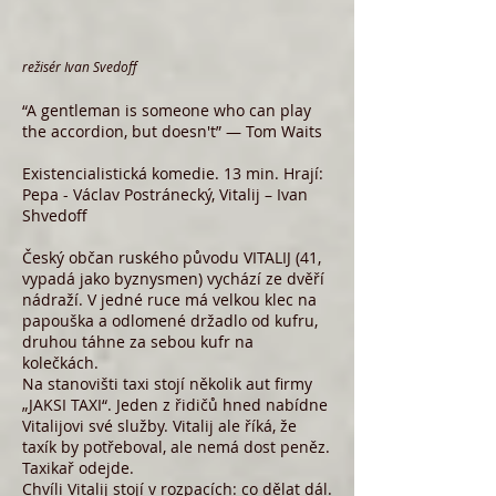
režisér Ivan Svedoff
“A gentleman is someone who can play
the accordion, but doesn't” ― Tom Waits
Existencialistická komedie. 13 min. Hrají:
Pepa - Václav Postránecký, Vitalij – Ivan
Shvedoff
Český občan ruského původu VITALIJ (41,
vypadá jako byznysmen) vychází ze dvěří
nádraží. V jedné ruce má velkou klec na
papouška a odlomené držadlo od kufru,
druhou táhne za sebou kufr na
kolečkách.
Na stanovišti taxi stojí několik aut firmy
„JAKSI TAXI“. Jeden z řidičů hned nabídne
Vitalijovi své služby. Vitalij ale říká, že
taxík by potřeboval, ale nemá dost peněz.
Taxikař odejde.
Chvíli Vitalij stojí v rozpacích: co dělat dál.